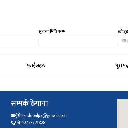
सूचना मिति सम्म:
खोज्नुह
फाईलहरु
पूरा पढ
सम्पर्क ठेगाना
ईमेल:
ridopalpa@gmail.com
फोन:
075-521828